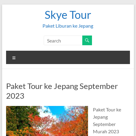
Skip
Skye Tour
to
content
Paket Liburan ke Jepang
Menu
Paket Tour ke Jepang September
2023
Paket Tour ke
Jepang
September
Murah 2023