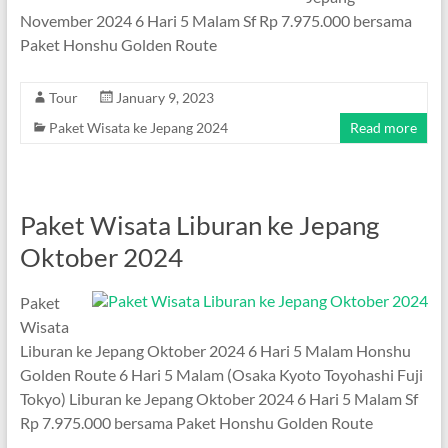
November 2024 6 Hari 5 Malam Sf Rp 7.975.000 bersama
Paket Honshu Golden Route
Tour
January 9, 2023
Paket Wisata ke Jepang 2024
Read more
Paket Wisata Liburan ke Jepang
Oktober 2024
Paket
Wisata
Liburan ke Jepang Oktober 2024 6 Hari 5 Malam Honshu
Golden Route 6 Hari 5 Malam (Osaka Kyoto Toyohashi Fuji
Tokyo) Liburan ke Jepang Oktober 2024 6 Hari 5 Malam Sf
Rp 7.975.000 bersama Paket Honshu Golden Route