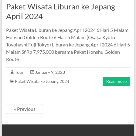
Paket Wisata Liburan ke Jepang
April 2024
Paket Wisata Liburan ke Jepang April 2024 6 Hari 5 Malam
Honshu Golden Route 6 Hari 5 Malam (Osaka Kyoto
Toyohashi Fuji Tokyo) Liburan ke Jepang April 2024 6 Hari 5
Malam Sf Rp 7.975.000 bersama Paket Honshu Golden
Route
Tour
January 9, 2023
Paket Wisata ke Jepang 2024
Read more
« Previous