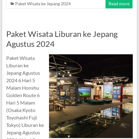
Paket Wisata ke Jepang 2024
Read more
Paket Wisata Liburan ke Jepang
Agustus 2024
Paket Wisata
Liburan ke
Jepang Agustus
2024 6 Hari 5
Malam Honshu
Golden Route 6
Hari 5 Malam
(Osaka Kyoto
Toyohashi Fuji
Tokyo) Liburan ke
Jepang Agustus