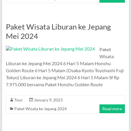
Paket Wisata Liburan ke Jepang
Mei 2024
Paket
Wisata
Liburan ke Jepang Mei 2024 6 Hari 5 Malam Honshu
Golden Route 6 Hari 5 Malam (Osaka Kyoto Toyohashi Fuji
Tokyo) Liburan ke Jepang Mei 2024 6 Hari 5 Malam Sf Rp
7.975.000 bersama Paket Honshu Golden Route
Tour
January 9, 2023
Paket Wisata ke Jepang 2024
Read more