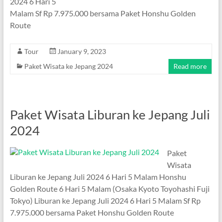
2024 6 Hari 5
Malam Sf Rp 7.975.000 bersama Paket Honshu Golden
Route
Tour
January 9, 2023
Paket Wisata ke Jepang 2024
Read more
Paket Wisata Liburan ke Jepang Juli
2024
Paket
Wisata
Liburan ke Jepang Juli 2024 6 Hari 5 Malam Honshu
Golden Route 6 Hari 5 Malam (Osaka Kyoto Toyohashi Fuji
Tokyo) Liburan ke Jepang Juli 2024 6 Hari 5 Malam Sf Rp
7.975.000 bersama Paket Honshu Golden Route