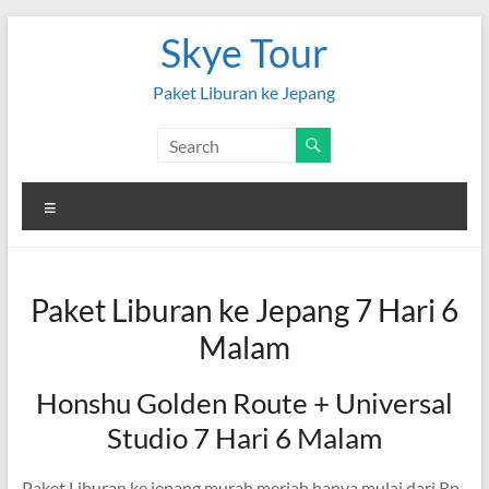
Skip
Skye Tour
to
content
Paket Liburan ke Jepang
Menu
Paket Liburan ke Jepang 7 Hari 6
Malam
Honshu Golden Route + Universal
Studio 7 Hari 6 Malam
Paket Liburan ke jepang murah meriah hanya mulai dari Rp