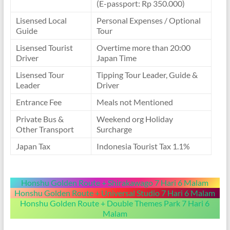
(E-passport: Rp 350.000)
Lisensed Local
Personal Expenses / Optional
Guide
Tour
Lisensed Tourist
Overtime more than 20:00
Driver
Japan Time
Lisensed Tour
Tipping Tour Leader, Guide &
Leader
Driver
Entrance Fee
Meals not Mentioned
Private Bus &
Weekend org Holiday
Other Transport
Surcharge
Japan Tax
Indonesia Tourist Tax 1.1%
Honshu Golden Route + Shirakawago 7 Hari 6 Malam
Honshu Golden Route + Universal Studio 7 Hari 6 Malam
Honshu Golden Route + Double Themes Park 7 Hari 6
Malam