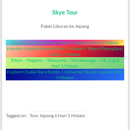
Skye Tour
Paket Liburan ke Jepang
Honshu Golden Route 6 Hari 5 Malam 6 Hari 5 Malam
Honshu Golden Route 6 Hari 5 Malam + Tokyo Disneyland
6 Hari 5 Malam
Tokyo – Nagano – Takayama – Shirakawago – Mt. Fuji 6
Hari 5 Malam
Explore Osaka Nara Kyoto + Universal Studio Japan 6 Hari
5 Malam
Tagged on:
Tour Jepang 6 Hari 5 Malam