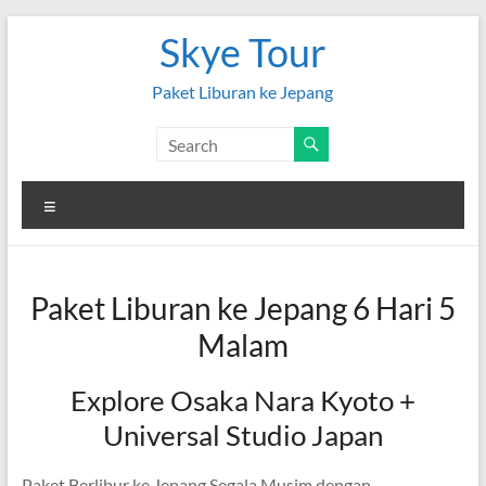
Skip
Skye Tour
to
content
Paket Liburan ke Jepang
Menu
Paket Liburan ke Jepang 6 Hari 5
Malam
Explore Osaka Nara Kyoto +
Universal Studio Japan
Paket Berlibur ke Jepang Segala Musim dengan