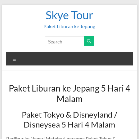
Skip
Skye Tour
to
content
Paket Liburan ke Jepang
Menu
Paket Liburan ke Jepang 5 Hari 4
Malam
Paket Tokyo & Disneyland /
Disneysea 5 Hari 4 Malam
Berlibur ke Negeri Matahari bersama Paket Tokyo &