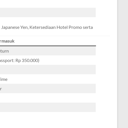
 Japanese Yen, Ketersediaan Hotel Promo serta
ermasuk
eturn
assport: Rp 350.000)
Time
r