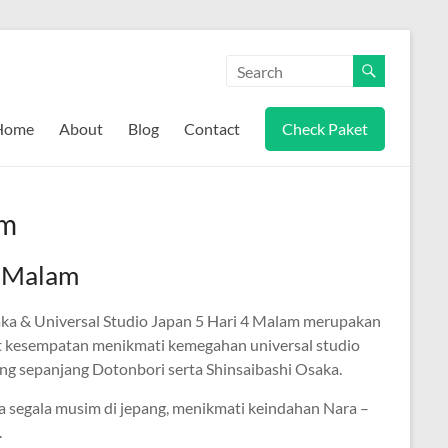
Home
About
Blog
Contact
Check Paket
am
4 Malam
saka & Universal Studio Japan 5 Hari 4 Malam merupakan
t kesempatan menikmati kemegahan universal studio
ng sepanjang Dotonbori serta Shinsaibashi Osaka.
a segala musim di jepang, menikmati keindahan Nara –
.