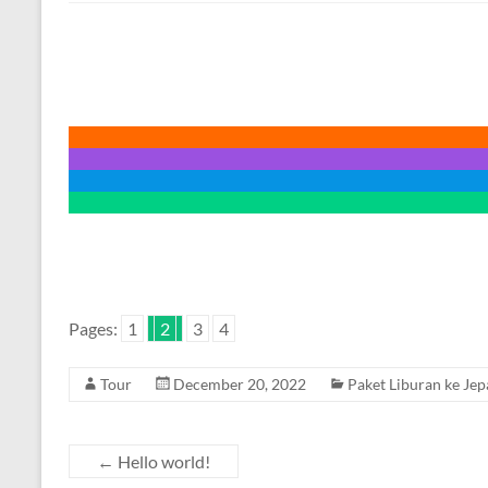
Pages:
1
2
3
4
Tour
December 20, 2022
Paket Liburan ke Je
←
Hello world!